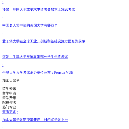
·
预警！英国大学或要求申请者参加本土雅思考试
·
中国名人常申请的英国大学有哪些？
·
爱丁堡大学在全球工业、创新和基础设施方面名列前茅
·
突发！牛津大学被迫取消部分学生年终考试
·
牛津大学入学考试承办单位公布：Pearson VUE
加拿大留学
留学资讯
留学申请
留学费用
院校排名
热门专业
查看更多
·
加拿大留学签证变革开启，封闭式学签上台
·