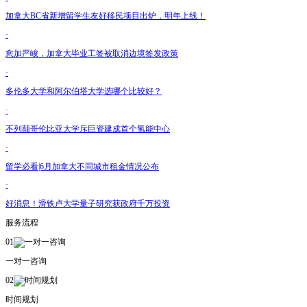
加拿大BC省新增留学生友好移民项目出炉，明年上线！
·
愈加严峻，加拿大毕业工签被取消边境签发政策
·
多伦多大学和阿尔伯塔大学选哪个比较好？
·
不列颠哥伦比亚大学斥巨资建成首个氢能中心
·
留学必看|6月加拿大不同城市租金情况公布
·
好消息！滑铁卢大学量子研究获政府千万投资
服务流程
01
一对一咨询
02
时间规划