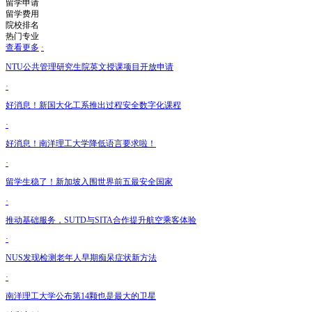
留学申请
留学费用
院校排名
热门专业
查看更多
·
NTU公共管理研究生院英文授课项目开放申请
·
好消息！新国大化工系推出过程安全数字化课程
·
好消息！南洋理工大学降低语言要求啦！
·
留学生稳了！新加坡入围世界前五最安全国家
·
推动基础服务，SUTD与SITA合作提升航空乘客体验
·
NUS发现检测老年人早期痴呆症状新方法
·
南洋理工大学公布第14颗也是最大的卫星