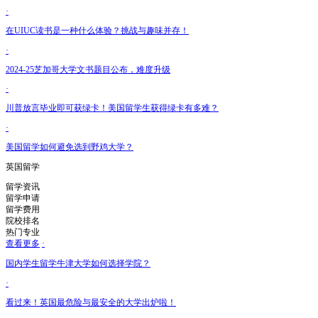
·
在UIUC读书是一种什么体验？挑战与趣味并存！
·
2024-25芝加哥大学文书题目公布，难度升级
·
川普放言毕业即可获绿卡！美国留学生获得绿卡有多难？
·
美国留学如何避免选到野鸡大学？
英国留学
留学资讯
留学申请
留学费用
院校排名
热门专业
查看更多
·
国内学生留学牛津大学如何选择学院？
·
看过来！英国最危险与最安全的大学出炉啦！