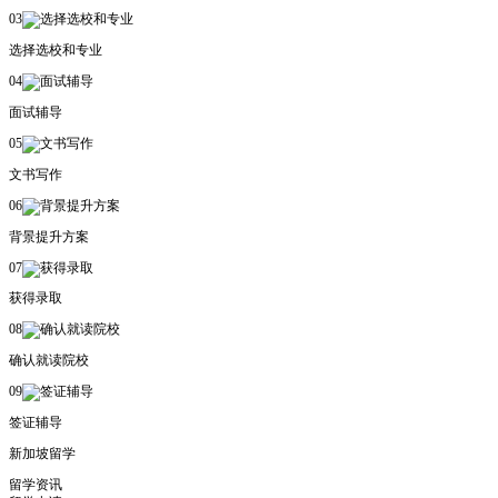
03
选择选校和专业
04
面试辅导
05
文书写作
06
背景提升方案
07
获得录取
08
确认就读院校
09
签证辅导
新加坡留学
留学资讯