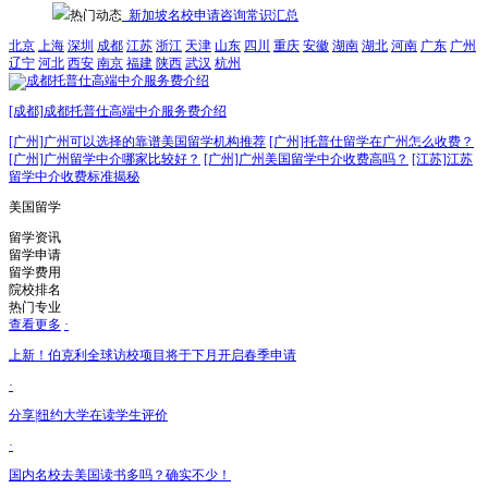
热门动态
新加坡名校申请咨询常识汇总
北京
上海
深圳
成都
江苏
浙江
天津
山东
四川
重庆
安徽
湖南
湖北
河南
广东
广州
辽宁
河北
西安
南京
福建
陕西
武汉
杭州
[成都]成都托普仕高端中介服务费介绍
[广州]
广州可以选择的靠谱美国留学机构推荐
[广州]
托普仕留学在广州怎么收费？
[广州]
广州留学中介哪家比较好？
[广州]
广州美国留学中介收费高吗？
[江苏]
江苏
留学中介收费标准揭秘
美国留学
留学资讯
留学申请
留学费用
院校排名
热门专业
查看更多
·
上新！伯克利全球访校项目将于下月开启春季申请
·
分享|纽约大学在读学生评价
·
国内名校去美国读书多吗？确实不少！