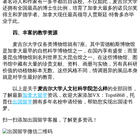
著名诗人和作家有一多半都出自该校。不仅如此，麦吉尔大学
还拥有全国最高的博士生比例，培育了加拿大最多的诺贝尔奖
得主和罗德学者。加拿大现任最高领导人贾斯廷·特鲁多亦毕
业于此。
四、丰富的教学资源
麦吉尔大学仅各类博物馆就有7座。其中雷德帕斯博物馆
是加拿大最早的自然科学博物馆之一，在国内享有盛誉；而里
曼昆虫博物馆则名列世界五大昆虫馆之一。在这些博物馆、图
书馆中藏有大量的珍贵文献、资料、画册与实物，另有具科研
价值的动植物标本无数。这些风格不同，情调迥异的展品本身
就是对学生最好的教育。
以上是关于
麦吉尔大学人文社科学院怎么样
的全部回答，
了解最新
加拿大留学
资讯，欢迎大家添加VX：Tops6868，托
普仕
出国留学
拥有多年名校申请经验，帮助您实现出国读书
梦。
扫一扫添加出国留学客服，了解更多资讯！