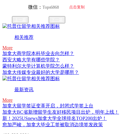
微信：
点击复制
Tops6868
上一篇
下一篇
相关推荐
More
加拿大商学院本科毕业去向怎样？
西安大略大学有哪些学院？
蒙特利尔大学计算机学院怎么样？
加拿大传媒专业最好的大学是哪所？
最新资讯
More
加拿大留学签证变革开启，封闭式学签上台
加拿大BC省新增留学生友好移民项目出炉，明年上线！
新！2025USnews加拿大学全球排名TOP200出炉！
愈加严峻，加拿大毕业工签被取消边境签发政策