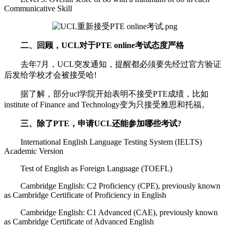
Communicative Skill
二、回顾，UCL对于PTE online考试态度严格
去年7月，UCL突发通知，提醒都必须要先经过官方验证
后发给学校才会被接受哈!
据了解，部分ucl学院开始表明不接受PTE成绩，比如
institute of Finance and Technology变为只接受雅思和托福。
三、除了PTE，申请UCL还能参加哪些考试?
International English Language Testing System (IELTS)
Academic Version
Test of English as Foreign Language (TOEFL)
Cambridge English: C2 Proficiency (CPE), previously known
as Cambridge Certificate of Proficiency in English
Cambridge English: C1 Advanced (CAE), previously known
as Cambridge Certificate of Advanced English