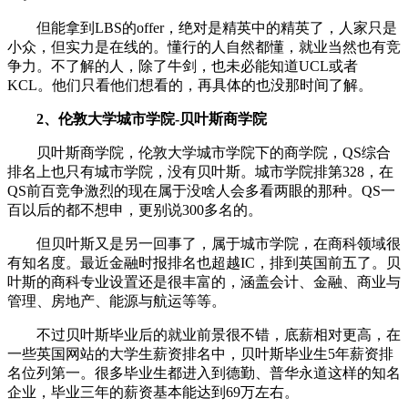
但能拿到LBS的offer，绝对是精英中的精英了，人家只是
小众，但实力是在线的。懂行的人自然都懂，就业当然也有竞
争力。不了解的人，除了牛剑，也未必能知道UCL或者
KCL。他们只看他们想看的，再具体的也没那时间了解。
2、伦敦大学城市学院-贝叶斯商学院
贝叶斯商学院，伦敦大学城市学院下的商学院，QS综合
排名上也只有城市学院，没有贝叶斯。城市学院排第328，在
QS前百竞争激烈的现在属于没啥人会多看两眼的那种。QS一
百以后的都不想申，更别说300多名的。
但贝叶斯又是另一回事了，属于城市学院，在商科领域很
有知名度。最近金融时报排名也超越IC，排到英国前五了。贝
叶斯的商科专业设置还是很丰富的，涵盖会计、金融、商业与
管理、房地产、能源与航运等等。
不过贝叶斯毕业后的就业前景很不错，底薪相对更高，在
一些英国网站的大学生薪资排名中，贝叶斯毕业生5年薪资排
名位列第一。很多毕业生都进入到德勤、普华永道这样的知名
企业，毕业三年的薪资基本能达到69万左右。