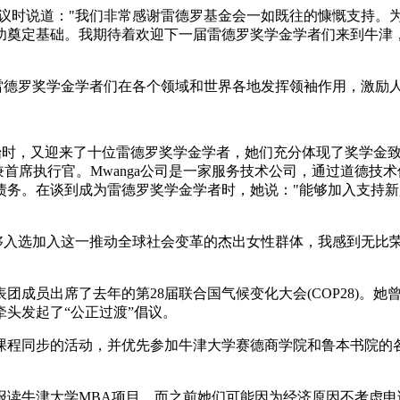
时说道："我们非常感谢雷德罗基金会一如既往的慷慨支持。为
功奠定基础。我期待着欢迎下一届雷德罗奖学金学者们来到牛津
德罗奖学金学者们在各个领域和世界各地发挥领袖作用，激励人
开始时，又迎来了十位雷德罗奖学金学者，她们充分体现了奖学金
人兼首席执行官。Mwanga公司是一家服务技术公司，通过道德
摆脱债务。在谈到成为雷德罗奖学金学者时，她说："能够加入支
入选加入这一推动全球社会变革的杰出女性群体，我感到无比
员出席了去年的第28届联合国气候变化大会(COP28)。她
头发起了“公正过渡”倡议。
程同步的活动，并优先参加牛津大学赛德商学院和鲁本书院的各
牛津大学MBA项目，而之前她们可能因为经济原因不考虑申请