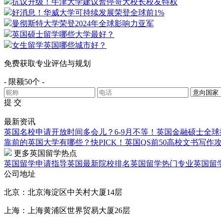
抗议升级！牛津大学建议暂停哥大校长校友特权
好消息！华威大学可持续发展荣登全球前1%
曼彻斯特大学荣登2024年全球影响力亚军
英国硕士留学哪些大学最好？
女生留学英国哪些城市好？
免费获取专业评估与规划
- 限额50个 -
提 交
最新资讯
英国名校申请开放时间多会儿？6-9月不等！
英国金融硕士全球
靠前的英国大学有哪些？
快PICK！英国QS前50高校文书写作
更多英国留学热点
英国留学申请指导
英国最新院校排名
英国留学热门专业
英国留
公司地址
北京：北京海淀区中关村大厦14层
上海：上海黄浦区世界贸易大厦26层