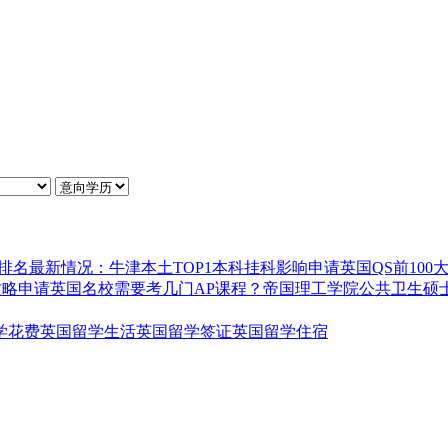
排名最新情况：牛津本土TOP1
本科挂科影响申请英国QS前100
攻略
申请英国名校需要考几门AP课程？
帝国理工学院公共卫生硕
学花费
英国留学生活
英国留学签证
英国留学住宿