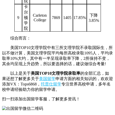
院
卡
尔
Carleton
下降
9
顿
7869
1405
17.85%
College
3.85%
学
院
综合而言：
美国TOP10文理学院中有三所文理学院不录取国际生，所
以不做计算，美国文理学院平均每所高校录取1095人，平均录
取率10%大约，其中有一半呈现录取率下降，2所保持不变，
其余均呈现上升趋势，所以要选择的话，建议做综合考量!
以上是关于
美国TOP10文理学院录取率
的全部汇总，如
果还想了解更多关于
美国留学
申请方面的相关知识的，欢欢迎
添加VX：Tops6868，
托普仕留学
专注世界高校申请，多年名
校申请经验助力你的留学申请。
扫一扫添加出国留学客服，了解更多资讯！