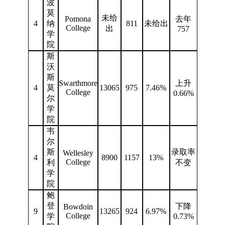
波
莫
未给
Pomona
去年
4
纳
811
未给出
College
出
757
学
院
斯
沃
斯
Swarthmore
上升
4
莫
13065
975
7.46%
College
0.66%
尔
学
院
韦
尔
斯
录取率
Wellesley
4
8900
1157
13%
College
利
不变
学
院
鲍
登
下降
Bowdoin
9
13265
924
6.97%
College
学
0.73%