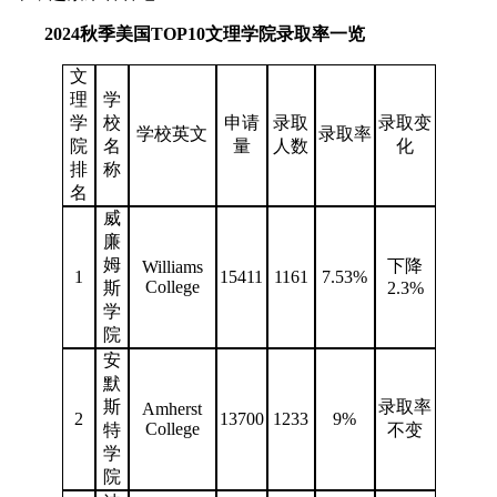
2024秋季美国TOP10文理学院录取率一览
文
理
学
学
校
申请
录取
录取变
学校英文
录取率
院
名
量
人数
化
排
称
名
威
廉
姆
下降
Williams
1
15411
1161
7.53%
College
斯
2.3%
学
院
安
默
斯
录取率
Amherst
2
13700
1233
9%
College
特
不变
学
院