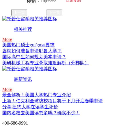
微信：
点击复制
Tops6868
上一篇
下一篇
相关推荐
More
美国热门硕士gre/gmat要求
咨询如何准备申请耶鲁大学？
国际高中生如何规划美本申请？
美研机械工程专业录取难度解析（分梯队）
最新资讯
More
最全解析！美国大学热门专业介绍
上新！伯克利全球访校项目将于下月开启春季申请
分享|纽约大学在读学生评价
国内名校去美国读书多吗？确实不少！
400-686-9991