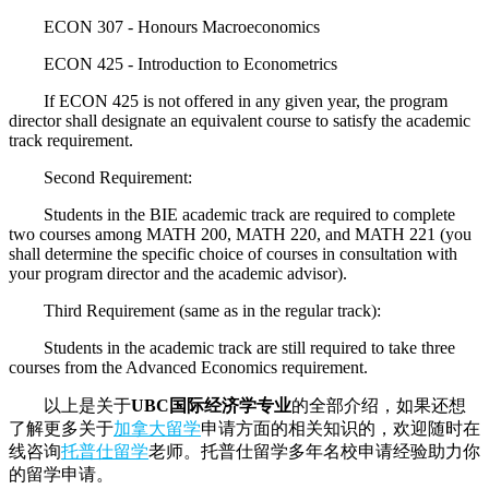
ECON 307 - Honours Macroeconomics
ECON 425 - Introduction to Econometrics
If ECON 425 is not offered in any given year, the program
director shall designate an equivalent course to satisfy the academic
track requirement.
Second Requirement:
Students in the BIE academic track are required to complete
two courses among MATH 200, MATH 220, and MATH 221 (you
shall determine the specific choice of courses in consultation with
your program director and the academic advisor).
Third Requirement (same as in the regular track):
Students in the academic track are still required to take three
courses from the Advanced Economics requirement.
以上是关于
UBC国际经济学专业
的全部介绍，如果还想
了解更多关于
加拿大留学
申请方面的相关知识的，欢迎随时在
线咨询
托普仕留学
老师。托普仕留学多年名校申请经验助力你
的留学申请。