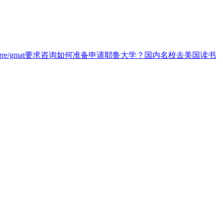
e/gmat要求
咨询如何准备申请耶鲁大学？
国内名校去美国读书