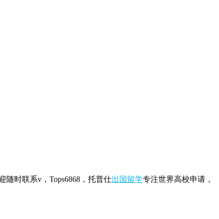
时联系v，Tops6868，托普仕
出国留学
专注世界高校申请，