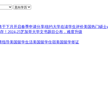
将于下月开启春季申请
分享|纽约大学在读学生评价
美国热门硕士gr
并存！
2024-25芝加哥大学文书题目公布，难度升级
请指导
美国留学生活
美国留学住宿
美国留学签证