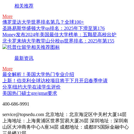
相关推荐
More
佛罗里达大学世界排名第几？全球100+
圣路易斯华盛顿大学qs排名：2025年下滑至第176
Money发布2024年美国最佳大学榜单：五颗星高校出炉
北卡罗来纳大学教堂山分校qs世界排名：2025年第155
最新资讯
More
最全解析！美国大学热门专业介绍
上新！伯克利全球访校项目将于下月开启春季申请
分享|纽约大学在读学生评价
美国热门硕士gre/gmat要求
400-686-9991
service@topsedu.com
北京地址：北京海淀区中关村大厦14层
上海地址：上海黄浦区世界贸易大厦26层
深圳地址：深圳南
山区大冲商务中心A座34层
成都地址：成都IFS国际金融中心
三号楼32层