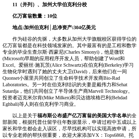
11（并列）、加州大学伯克利分校
亿万富翁数量：10位
地点:加州伯克利│总净资产:304亿美元
作为硅谷的先驱，大多数从加州大学旗舰校区获得学位的
亿万富翁都是在科技领域发家的。其中最富有的是工程和数学
专业的毕业生查尔斯·西蒙尼(Charles Simonyi)，他是微软
(Microsoft)早期的应用程序开发人员，帮助创建了Word和
Excel。爱丽丝·施瓦茨(Alice Schwartz)在伯克利(Berkeley)学习
生物化学时遇到了她的丈夫大卫(David)，后来他们在一间
Quonset小屋里共同创立了生命科学技术开发商Bio-Rad
Laboratories。另一对在伯克利结识的夫妻是戴伟力和Sehat
Sutardja，他们共同创立了半导体生产商Marvell Technology。
投资者迈克米尔肯(Mike Milken)和贝达德埃格巴利(Behdad
Eghbali)等人则在伯克利学习商业。
以上是关于
福布斯公布盛产亿万富翁的美国大学名单
的全
部新闻，根据托普仕留学往年数据显示，申请过程中五成以上
家长和学生都会走入误区，尽早找机构可以实现高效申请，所
以专业老师的帮扶很重要，欢迎大家添加VX：Tops6868。托