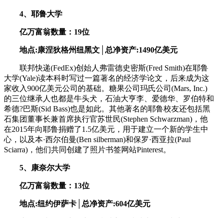
4、耶鲁大学
亿万富翁数量：19位
地点:康涅狄格州纽黑文│总净资产:1490亿美元
联邦快递(FedEx)创始人弗雷德史密斯(Fred Smith)在耶鲁
大学(Yale)读本科时写过一篇著名的经济学论文，后来成为这
家收入900亿美元公司的基础。糖果公司玛氏公司(Mars, Inc.)
的三位继承人也都是牛头犬，石油大亨李、爱德华、罗伯特和
希德?巴斯(Sid Bass)也是如此。其他著名的耶鲁校友还包括黑
石集团董事长兼首席执行官苏世民(Stephen Schwarzman)，他
在2015年向耶鲁捐赠了1.5亿美元，用于建立一个新的学生中
心，以及本·西尔伯曼(Ben silberman)和保罗·西亚拉(Paul
Sciarra)，他们共同创建了照片书签网站Pinterest。
5、康奈尔大学
亿万富翁数量：13位
地点:纽约伊萨卡│总净资产:604亿美元