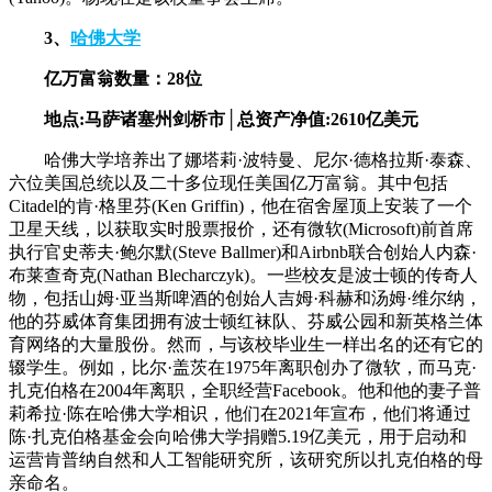
3、
哈佛大学
亿万富翁数量：28位
地点:马萨诸塞州剑桥市│总资产净值:2610亿美元
哈佛大学培养出了娜塔莉·波特曼、尼尔·德格拉斯·泰森、
六位美国总统以及二十多位现任美国亿万富翁。其中包括
Citadel的肯·格里芬(Ken Griffin)，他在宿舍屋顶上安装了一个
卫星天线，以获取实时股票报价，还有微软(Microsoft)前首席
执行官史蒂夫·鲍尔默(Steve Ballmer)和Airbnb联合创始人内森·
布莱查奇克(Nathan Blecharczyk)。一些校友是波士顿的传奇人
物，包括山姆·亚当斯啤酒的创始人吉姆·科赫和汤姆·维尔纳，
他的芬威体育集团拥有波士顿红袜队、芬威公园和新英格兰体
育网络的大量股份。然而，与该校毕业生一样出名的还有它的
辍学生。例如，比尔·盖茨在1975年离职创办了微软，而马克·
扎克伯格在2004年离职，全职经营Facebook。他和他的妻子普
莉希拉·陈在哈佛大学相识，他们在2021年宣布，他们将通过
陈·扎克伯格基金会向哈佛大学捐赠5.19亿美元，用于启动和
运营肯普纳自然和人工智能研究所，该研究所以扎克伯格的母
亲命名。