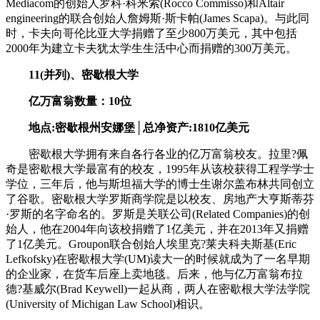
Mediacom的创始人罗科·科米索(Rocco Commisso)和Altair
engineering的联合创始人詹姆斯·斯卡帕(James Scapa)。与此同
时，卡夫向哥伦比亚大学捐赠了至少800万美元，其中包括
2000年为建立卡夫犹太学生生活中心而捐赠的300万美元。
11(并列)、密歇根大学
亿万富翁数量：10位
地点:密歇根州安娜堡│总净资产:1810亿美元
密歇根大学拥有来自各行各业的亿万富翁校友。拉里?佩
奇是密歇根大学最富有的校友，1995年从该校获得工程学学士
学位，三年后，他与斯坦福大学的博士生谢尔盖布林共同创立
了谷歌。密歇根大学罗斯商学院是以校友、房地产大亨斯蒂芬
·罗斯的名字命名的。罗斯是关联公司(Related Companies)的创
始人，他在2004年向该校捐赠了1亿美元，并在2013年又捐赠
了1亿美元。Groupon联合创始人埃里克?莱夫科夫斯基(Eric
Lefkofsky)在密歇根大学(UM)读大一的时候就成为了一名早期
的企业家，在货车后座上卖地毯。后来，他与亿万富翁布拉
德?基威尔(Brad Keywell)一起从商，两人在密歇根大学法学院
(University of Michigan Law School)相识。