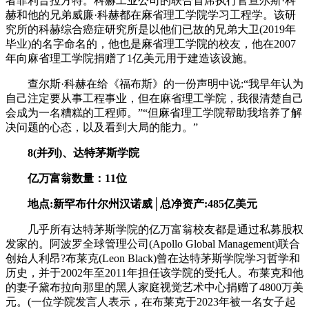
者菲利普拉方特。科赫工业公司的联合首席执行官查尔斯·科
赫和他的兄弟威廉·科赫都在麻省理工学院学习工程学。该研
究所的科赫综合癌症研究所是以他们已故的兄弟大卫(2019年
毕业)的名字命名的，他也是麻省理工学院的校友，他在2007
年向麻省理工学院捐赠了1亿美元用于建造该设施。
查尔斯·科赫在给《福布斯》的一份声明中说:“我早年认为
自己注定要从事工程事业，但在麻省理工学院，我很清楚自己
会成为一名糟糕的工程师。”“但麻省理工学院帮助我培养了解
决问题的心态，以及看到大局的能力。”
8(并列)、达特茅斯学院
亿万富翁数量：11位
地点:新罕布什尔州汉诺威│总净资产:485亿美元
几乎所有达特茅斯学院的亿万富翁校友都是通过私募股权
发家的。阿波罗全球管理公司(Apollo Global Management)联合
创始人利昂?布莱克(Leon Black)曾在达特茅斯学院学习哲学和
历史，并于2002年至2011年担任该学院的受托人。布莱克和他
的妻子黛布拉向那里的黑人家庭视觉艺术中心捐赠了4800万美
元。(一位学院发言人表示，在布莱克于2023年被一名女子起