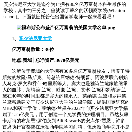
宾夕法尼亚大学是迄今为止拥有36名亿万富翁本科生最多的
学校，其中约三分之二曾就读于著名的沃顿商学院(Wharton
school)。下面就随托普仕出国留学老师一起来看看吧！
1、
宾夕法尼亚大学
亿万富翁数量：36位
地点:费城│总净资产:3670亿美元
这所位于费城的大学拥有30多名亿万富翁校友，培养了特
斯拉的埃隆·马斯克、前总统唐纳德·特朗普、阿波罗联合创始
人马克·罗文和乔什·哈里斯等人。宾大也是雅诗兰黛家族继承
人的血脉，莱纳德·兰黛、威廉·兰黛、艾琳·兰黛和罗纳德·兰
黛在40年的时间里都是宾大的继承人。莱纳德·兰黛和罗纳德·
兰黛帮助建立了宾夕法尼亚大学的兰黛学院，提供国际研究的
MBA和硕士学位，莱纳德·兰黛在2022年向宾夕法尼亚大学捐
赠了1.25亿美元，用于创建一个免学费的护理项目。虽然从康
卡斯特的布莱恩?罗伯茨到Bilt Rewards的安库尔?贾恩，许多
首席执行官都曾在沃顿商学院学习商科，但沃顿商学院并不是