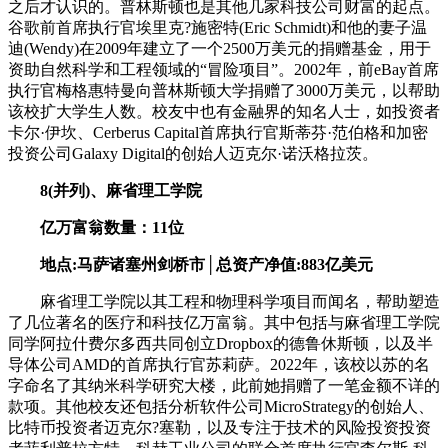
之后才认识的。普林斯顿也是其他几家科技公司财富的起点。
谷歌前首席执行官埃里克?施密特(Eric Schmidt)和他的妻子温
迪(Wendy)在2009年建立了一个2500万美元的捐赠基金，用于
资助自然科学和工程领域的“冒险项目”。2002年，前eBay首席
执行官梅格惠特曼向普林斯顿大学捐赠了3000万美元，以帮助
该校扩大学生人数。校友中也有金融界的知名人士，如投资者
卡尔·伊坎、Cerberus Capital首席执行官斯蒂芬·范伯格和加密
投资公司Galaxy Digital的创始人迈克尔·诺沃格拉茨。
8(并列)、麻省理工学院
亿万富翁数量：11位
地点:马萨诸塞州剑桥市│总资产净值:883亿美元
麻省理工学院以其工程和物理科学项目而闻名，帮助塑造
了几位著名的医疗和科技亿万富翁。其中包括与麻省理工学院
同学阿拉什费尔多西共同创立Dropbox的德鲁休斯顿，以及半
导体公司AMD的首席执行官苏莉萨。2022年，该校以苏的名
字命名了其纳米科学研究大楼，此前她捐赠了一笔金额不详的
款项。其他校友还包括分析软件公司MicroStrategy的创始人、
比特币投资者迈克尔?塞勒，以及专注于技术的风险投资投资