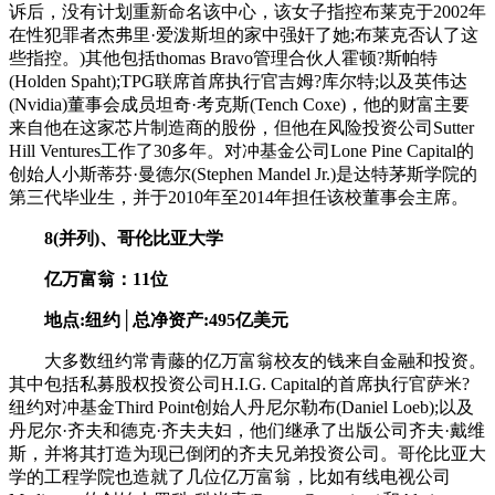
诉后，没有计划重新命名该中心，该女子指控布莱克于2002年
在性犯罪者杰弗里·爱泼斯坦的家中强奸了她;布莱克否认了这
些指控。)其他包括thomas Bravo管理合伙人霍顿?斯帕特
(Holden Spaht);TPG联席首席执行官吉姆?库尔特;以及英伟达
(Nvidia)董事会成员坦奇·考克斯(Tench Coxe)，他的财富主要
来自他在这家芯片制造商的股份，但他在风险投资公司Sutter
Hill Ventures工作了30多年。对冲基金公司Lone Pine Capital的
创始人小斯蒂芬·曼德尔(Stephen Mandel Jr.)是达特茅斯学院的
第三代毕业生，并于2010年至2014年担任该校董事会主席。
8(并列)、哥伦比亚大学
亿万富翁：11位
地点:纽约│总净资产:495亿美元
大多数纽约常青藤的亿万富翁校友的钱来自金融和投资。
其中包括私募股权投资公司H.I.G. Capital的首席执行官萨米?
纽约对冲基金Third Point创始人丹尼尔勒布(Daniel Loeb);以及
丹尼尔·齐夫和德克·齐夫夫妇，他们继承了出版公司齐夫·戴维
斯，并将其打造为现已倒闭的齐夫兄弟投资公司。哥伦比亚大
学的工程学院也造就了几位亿万富翁，比如有线电视公司