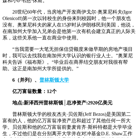
森和小b·韦恩·休斯。
20世纪60年代，当房地产开发商伊戈尔·奥莱尼科夫(Igor
Olenicoff)第一次以转校生的身份来到校园时，他一个朋友也
没有。奥莱尼科夫的家人在15岁时从伊朗移民到美国，他说，
在南加州大学加入兄弟会是他第一次有机会建立真正的人际关
系，这些关系他一直在商业中使用。
“当我需要一大笔无担保信贷额度来做早期的房地产项目
时，我可以去找我在南加州大学认识的银行业人士。”奥莱尼
科夫告诉《福布斯》。“毕业后在商界结交朋友对我很有帮
助。这正是南加州大学所提供的。”
6（并列）、
普林斯顿大学
亿万富翁数量：12个
地点:新泽西州普林斯顿│总净资产:2920亿美元
普林斯顿大学的校友杰夫·贝佐斯(Jeff Bezos)是美国第二
富有的人，他的亿万富翁净资产总和超过了其他任何一所大
学。贝佐斯和他的亿万富翁前妻麦肯齐·斯科特都是大学毕业
生，不过他们是在分别离开大学并在对冲基金D.E. Shaw工作