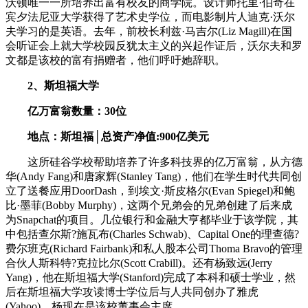
沃顿唯一一所培养出富有校友的商学院。设计师托里·伯奇在
宾夕法尼亚大学获得了艺术史学位，而电影制片人迪克·沃尔
夫学习的是英语。去年，前校长利兹·马吉尔(Liz Magill)在国
会听证会上就大学校园反犹太主义的兴起作证后，沃尔夫和罗
文都是该校的富有捐赠者，他们呼吁她辞职。
2、斯坦福大学
亿万富翁数量：30位
地点：斯坦福│总资产净值:900亿美元
这所硅谷学校帮助培养了许多科技界的亿万富翁，从方德
华(Andy Fang)和唐家辉(Stanley Tang)，他们在学生时代共同创
立了送餐应用DoorDash，到埃文·斯皮格尔(Evan Spiegel)和鲍
比·墨菲(Bobby Murphy)，这两个兄弟会的兄弟创建了后来成
为Snapchat的项目。几位银行和金融大亨都毕业于该学院，其
中包括查尔斯?施瓦布(Charles Schwab)、Capital One的理查德?
费尔班克(Richard Fairbank)和私人股本公司Thoma Bravo的管理
合伙人斯科特?克拉比尔(Scott Crabill)。还有杨致远(Jerry
Yang)，他在斯坦福大学(Stanford)完成了本科和硕士学业，然
后在斯坦福大学攻读博士学位后与人共同创办了雅虎
(Yahoo)。杨现在是该校董事会主席。