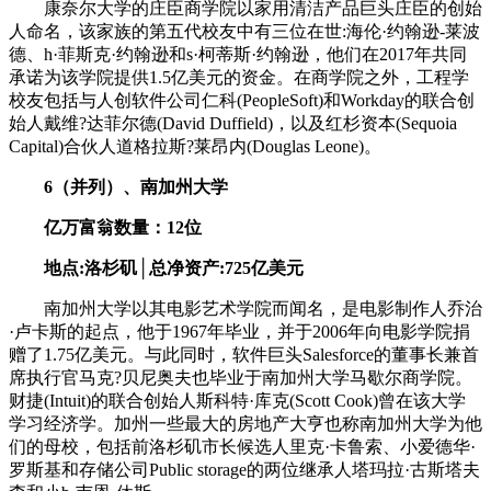
康奈尔大学的庄臣商学院以家用清洁产品巨头庄臣的创始
人命名，该家族的第五代校友中有三位在世:海伦·约翰逊-莱波
德、h·菲斯克·约翰逊和s·柯蒂斯·约翰逊，他们在2017年共同
承诺为该学院提供1.5亿美元的资金。在商学院之外，工程学
校友包括与人创软件公司仁科(PeopleSoft)和Workday的联合创
始人戴维?达菲尔德(David Duffield)，以及红杉资本(Sequoia
Capital)合伙人道格拉斯?莱昂内(Douglas Leone)。
6（并列）、南加州大学
亿万富翁数量：12位
地点:洛杉矶│总净资产:725亿美元
南加州大学以其电影艺术学院而闻名，是电影制作人乔治
·卢卡斯的起点，他于1967年毕业，并于2006年向电影学院捐
赠了1.75亿美元。与此同时，软件巨头Salesforce的董事长兼首
席执行官马克?贝尼奥夫也毕业于南加州大学马歇尔商学院。
财捷(Intuit)的联合创始人斯科特·库克(Scott Cook)曾在该大学
学习经济学。加州一些最大的房地产大亨也称南加州大学为他
们的母校，包括前洛杉矶市长候选人里克·卡鲁索、小爱德华·
罗斯基和存储公司Public storage的两位继承人塔玛拉·古斯塔夫