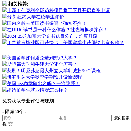
相关推荐:
上新！伯克利全球访校项目将于下月开启春季申请
分享|纽约大学在读学生评价
国内名校去美国读书多吗？确实不少！
在UIUC读书是一种什么体验？挑战与趣味并存！
2024-25芝加哥大学文书题目公布，难度升级
川普放言毕业即可获绿卡！美国留学生获得绿卡有多难？
美国留学如何避免选到野鸡大学？
斯坦福大学和牛津大学哪个厉害？
悲剧！明尼苏达最大州立大学削减超90个课程
佛罗里达大学秋季学期预开设新课程
美国ross商学院出名吗？一流院系！
纽约留学生就业情况怎么样？
免费获取专业评估与规划
- 限额50个 -
提 交