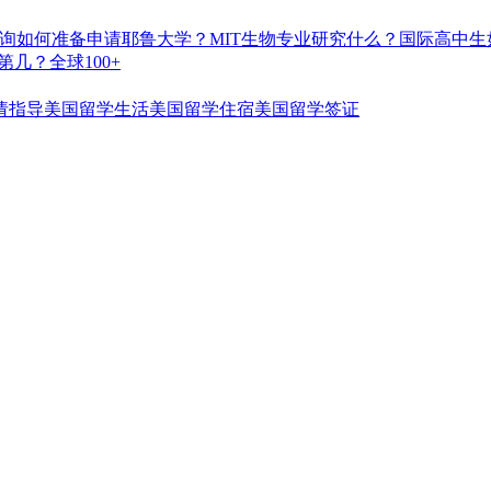
询如何准备申请耶鲁大学？
MIT生物专业研究什么？
国际高中生
几？全球100+
请指导
美国留学生活
美国留学住宿
美国留学签证