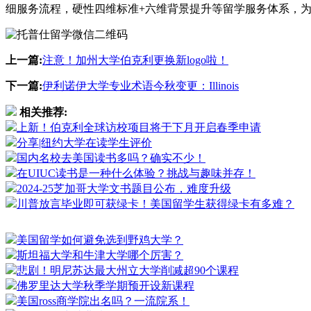
细服务流程，硬性四维标准+六维背景提升等留学服务体系，
上一篇:
注意！加州大学伯克利更换新logo啦！
下一篇:
伊利诺伊大学专业术语今秋变更：Illinois
相关推荐:
上新！伯克利全球访校项目将于下月开启春季申请
分享|纽约大学在读学生评价
国内名校去美国读书多吗？确实不少！
在UIUC读书是一种什么体验？挑战与趣味并存！
2024-25芝加哥大学文书题目公布，难度升级
川普放言毕业即可获绿卡！美国留学生获得绿卡有多难？
美国留学如何避免选到野鸡大学？
斯坦福大学和牛津大学哪个厉害？
悲剧！明尼苏达最大州立大学削减超90个课程
佛罗里达大学秋季学期预开设新课程
美国ross商学院出名吗？一流院系！