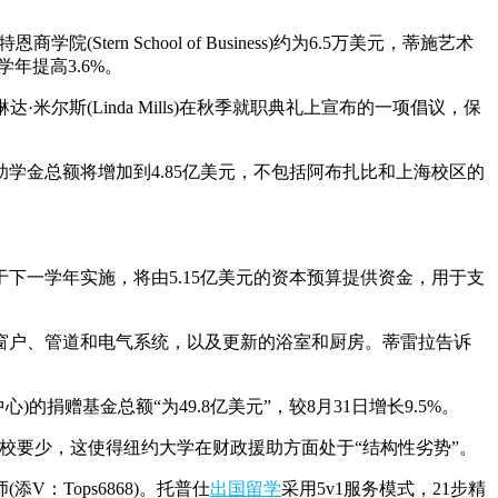
n School of Business)约为6.5万美元，蒂施艺术
一学年提高3.6%。
米尔斯(Linda Mills)在秋季就职典礼上宣布的一项倡议，保
学金总额将增加到4.85亿美元，不包括阿布扎比和上海校区的
一学年实施，将由5.15亿美元的资本预算提供资金，用于支
窗户、管道和电气系统，以及更新的浴室和厨房。蒂雷拉告诉
的捐赠基金总额“为49.8亿美元”，较8月31日增长9.5%。
类院校要少，这使得纽约大学在财政援助方面处于“结构性劣势”。
V：Tops6868)。托普仕
出国留学
采用5v1服务模式，21步精