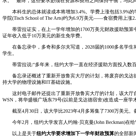
求。”“最终，这些要求必须在资源和费用之间保持平衡，与此
本科生的总体就读成本将增加3.4%。学费上涨包括3.9%的学费上涨—
学院(Tisch School of The Arts)约为6.9万美元—
蒂雷拉证实，在上一学年增加的1700万美元财政援助预算中，“全部”
证年收入低于10万美元的新生免学费。
在备忘录中，多奇和多尔夫写道，2028届的1000多名学
学生。
蒂雷拉说:“多年来，纽约大学一直在经济援助方面投入数百
备忘录还概述了重新开放鲁宾大厅的计划，将废弃的戈达德大
持大学的物理设施和IT基础设施。
这封电子邮件还提出了重新开放鲁宾大厅的计划，该大厅自2
WSN，将华盛顿广场东79号(以前是戈达德宿舍)改造成一座学
截至4月30日，该大学比2023年4月多筹集了7300万美元。备
今年2月，纽约大学发言人约翰·贝克曼(John Beckma
以上是关于
纽约大学要求增加下一学年财政预算
的全部新