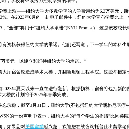
同时，学校将继续努力控制学费的增长。”
—纽约大学大多数学院的入学费用约为6.3万美元，斯特恩商学院(Ster
—食宿费用上涨2.3%。在2023年6月的一封电子邮件中，纽约大学宣布学费比上
将用于“纽约大学承诺”(NYU Promise)，这是该校校长琳达·
生将有资格获得纽约大学的承诺。他们还写道，下一学年的本科生助
万美元，以建立和维持纽约大学的承诺。”
厅宿舍改造成学术大楼，并翻新坦顿工程学院。这些举措定于下
023年夏天以来一直在进行翻新。根据预算，宿舍将包括新的
术大楼的计划将于2025年春季完成。
忘录称，截至3月31日，纽约大学(不包括纽约大学朗格尼医疗中心)
n)在给WSN的一份声明中表示，纽约大学的“每个学生的捐赠”比同
闻，如果您对
美国留学
感兴趣，欢迎您在线咨询托普仕出留学老师(添