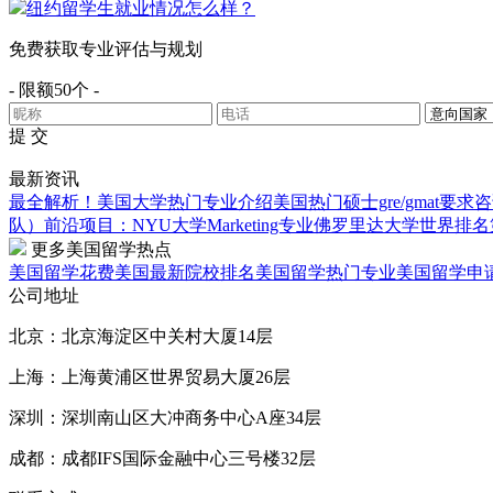
纽约留学生就业情况怎么样？
免费获取专业评估与规划
- 限额50个 -
提 交
最新资讯
最全解析！美国大学热门专业介绍
美国热门硕士gre/gmat要求
咨
队）
前沿项目：NYU大学Marketing专业
佛罗里达大学世界排名第
更多美国留学热点
美国留学花费
美国最新院校排名
美国留学热门专业
美国留学申
公司地址
北京：北京海淀区中关村大厦14层
上海：上海黄浦区世界贸易大厦26层
深圳：深圳南山区大冲商务中心A座34层
成都：成都IFS国际金融中心三号楼32层