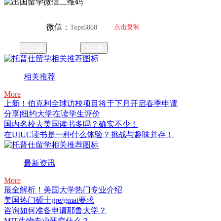
微信：
点击复制
Tops6868
上一篇
下一篇
相关推荐
More
上新！伯克利全球访校项目将于下月开启春季申请
分享|纽约大学在读学生评价
国内名校去美国读书多吗？确实不少！
在UIUC读书是一种什么体验？挑战与趣味并存！
最新资讯
More
最全解析！美国大学热门专业介绍
美国热门硕士gre/gmat要求
咨询如何准备申请耶鲁大学？
MIT生物专业研究什么？