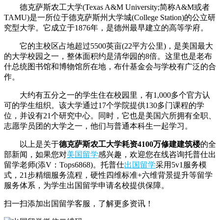
德克萨斯农工大学(Texas A&M University;简称A&M或者
TAMU)是一所位于德克萨斯州大学城(College Station)的公立研
究型大学。它成立于1876年，是德州最早建立的高等学府。
它的主校区占地超过5500英亩(22平方公里)，是美国最大
的大学校园之一，整体面积约是清华园的8倍。这里也是老布
什总统图书馆和博物馆所在地，布什基金会与学校有广泛的合
作。
大约有五分之一的学生住在校园里，有1,000多个官方认
可的学生组织。该大学通过17个学院提供130多门课程的学
位，并设有21个研究中心。同时，它也是美国六所拥有全职、
志愿学员团的大学之一，他们与普通本科生一起学习。
以上是关于
德克萨斯农工大学耗资4100万修建建筑楼
的全
部新闻，如果您对
美国留学
感兴趣，欢迎您在线咨询托普仕出
留学老师(添V：Tops6868)。托普仕
出国留学
采用5v1服务模
式，21步精细服务流程，硬性四维标准+六维背景提升等留学
服务体系，为学生出国留学申请名校提供保障。
扫一扫添加出国留学客服，了解更多资讯！