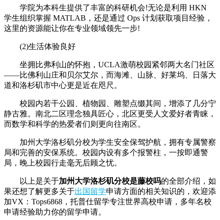
学院为本科生提供了丰富的科研机会!无论是利用 HKN
学生组织掌握 MATLAB，还是通过 Ops 计划获取项目经验，
这里的资源能让你在专业领域领先一步!
(2)生活体验良好
坐拥比弗利山的怀抱，UCLA激萌校园紧邻两大名门社区
——比佛利山庄和贝尔艾尔，而海滩、山脉、好莱坞、日落大
道和洛杉矶市中心更是近在咫尺。
校园内若干公园、植物园、雕塑点缀其间，增添了几分宁
静古雅。南北二区理念独具匠心，北区更受人文爱好者青睐，
而数学和科学的热爱者们则更向往南区。
加州大学洛杉矶分校为学生安全保驾护航，拥有专属警察
局和完善的安保系统。校园内设有多个报警柱，一按即通警
局，晚上校园行走毫无后顾之忧。
以上是关于
加州大学洛杉矶分校是藤校吗
的全部介绍，如
果还想了解更多关于
出国留学
申请方面的相关知识的，欢迎添
加VX：Tops6868，托普仕留学专注世界高校申请，多年名校
申请经验助力你的留学申请。