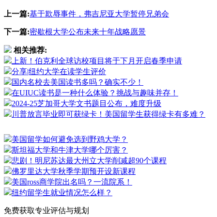
上一篇:
基于欺辱事件，弗吉尼亚大学暂停兄弟会
下一篇:
密歇根大学公布未来十年战略愿景
相关推荐:
上新！伯克利全球访校项目将于下月开启春季申请
分享|纽约大学在读学生评价
国内名校去美国读书多吗？确实不少！
在UIUC读书是一种什么体验？挑战与趣味并存！
2024-25芝加哥大学文书题目公布，难度升级
川普放言毕业即可获绿卡！美国留学生获得绿卡有多难？
美国留学如何避免选到野鸡大学？
斯坦福大学和牛津大学哪个厉害？
悲剧！明尼苏达最大州立大学削减超90个课程
佛罗里达大学秋季学期预开设新课程
美国ross商学院出名吗？一流院系！
纽约留学生就业情况怎么样？
免费获取专业评估与规划