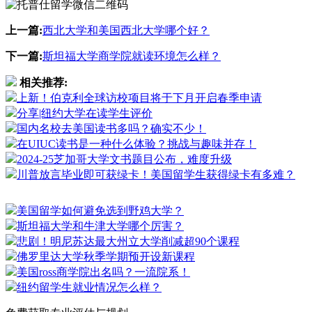
上一篇:
西北大学和美国西北大学哪个好？
下一篇:
斯坦福大学商学院就读环境怎么样？
相关推荐:
上新！伯克利全球访校项目将于下月开启春季申请
分享|纽约大学在读学生评价
国内名校去美国读书多吗？确实不少！
在UIUC读书是一种什么体验？挑战与趣味并存！
2024-25芝加哥大学文书题目公布，难度升级
川普放言毕业即可获绿卡！美国留学生获得绿卡有多难？
美国留学如何避免选到野鸡大学？
斯坦福大学和牛津大学哪个厉害？
悲剧！明尼苏达最大州立大学削减超90个课程
佛罗里达大学秋季学期预开设新课程
美国ross商学院出名吗？一流院系！
纽约留学生就业情况怎么样？