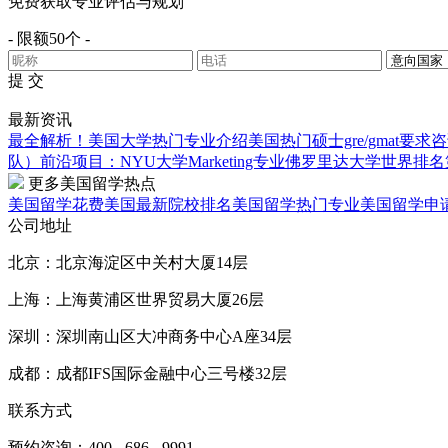
免费获取专业评估与规划
- 限额50个 -
提 交
最新资讯
最全解析！美国大学热门专业介绍
美国热门硕士gre/gmat要求
咨
队）
前沿项目：NYU大学Marketing专业
佛罗里达大学世界排名第
更多美国留学热点
美国留学花费
美国最新院校排名
美国留学热门专业
美国留学申
公司地址
北京：北京海淀区中关村大厦14层
上海：上海黄浦区世界贸易大厦26层
深圳：深圳南山区大冲商务中心A座34层
成都：成都IFS国际金融中心三号楼32层
联系方式
预约咨询：400 - 686 - 9991