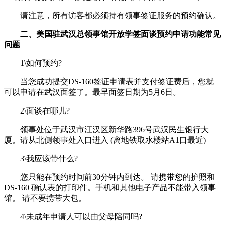
请注意，所有访客都必须持有领事签证服务的预约确认。
二、美国驻武汉总领事馆开放学签面谈预约申请功能常见
问题
1\如何预约?
当您成功提交DS-160签证申请表并支付签证费后，您就
可以申请在武汉面签了。最早面签日期为5月6日。
2\面谈在哪儿?
领事处位于武汉市江汉区新华路396号武汉民生银行大
厦。请从北侧领事处入口进入 (离地铁取水楼站A1口最近)
3\我应该带什么?
您只能在预约时间前30分钟内到达。 请携带您的护照和
DS-160 确认表的打印件。手机和其他电子产品不能带入领事
馆。 请不要携带大包。
4\未成年申请人可以由父母陪同吗?