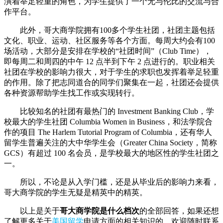
演着举足轻重的角色，为学生提供了一个无与伦比的交流与合
作平台。
此外，哥大商学院拥有100多个学生社团，社团主题包括
文化、职业、运动、社区服务等各个方面。每周大约会有100
场活动，大部分是安排在学校的“社团时间”（Club Time），
即每周二和周四的中午 12 点半到下午 2 点进行的。职业相关
社团在学校的影响力很大，对于学生的求职也发挥着举足轻重
的作用。除了把志同道合的同学们聚集在一起，社团还会提供
各种资源帮助学生找工作或实现转行。
比较知名的社团有最热门的 Investment Banking Club，学
校最大的学生社团 Columbia Women in Business，和法学院合
作的项目 The Harlem Tutorial Program of Columbia，还有华人
留学生普遍关注的大中华学生会（Greater China Society，简称
GCS）有超过 100 名会员，是学校最大的地区性的学生社团之
一。
所以，不论是从入学门槛，还是从毕业后的影响力来看，
哥大商学院的学生无疑是精英中的精英。
以上是关于
哥大商学院是什么档次
的全部回答，如果还想
了解更多关于
美国留学
申请方面的相关知识的，欢迎随时联系