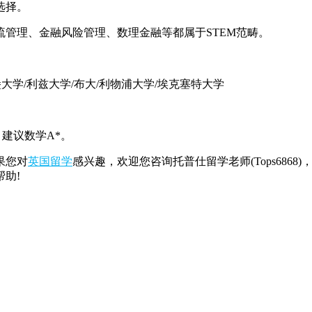
选择。
理、金融风险管理、数理金融等都属于STEM范畴。
堡大学/利兹大学/布大/利物浦大学/埃克塞特大学
。建议数学A*。
果您对
英国留学
感兴趣，欢迎您咨询托普仕留学老师(Tops686
助!