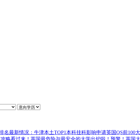
排名最新情况：牛津本土TOP1
本科挂科影响申请英国QS前100
作攻略
看过来！英国最危险与最安全的大学出炉啦！
预警！英国