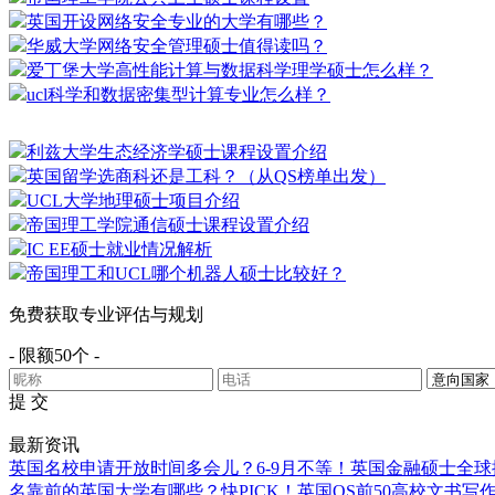
英国开设网络安全专业的大学有哪些？
华威大学网络安全管理硕士值得读吗？
爱丁堡大学高性能计算与数据科学理学硕士怎么样？
ucl科学和数据密集型计算专业怎么样？
利兹大学生态经济学硕士课程设置介绍
英国留学选商科还是工科？（从QS榜单出发）
UCL大学地理硕士项目介绍
帝国理工学院通信硕士课程设置介绍
IC EE硕士就业情况解析
帝国理工和UCL哪个机器人硕士比较好？
免费获取专业评估与规划
- 限额50个 -
提 交
最新资讯
英国名校申请开放时间多会儿？6-9月不等！
英国金融硕士全球
名靠前的英国大学有哪些？
快PICK！英国QS前50高校文书写