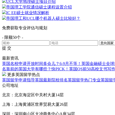
UCL大学地理硕士项目介绍
帝国理工学院通信硕士课程设置介绍
IC EE硕士就业情况解析
帝国理工和UCL哪个机器人硕士比较好？
免费获取专业评估与规划
- 限额50个 -
提 交
最新资讯
英国名校申请开放时间多会儿？6-9月不等！
英国金融硕士全球
名靠前的英国大学有哪些？
快PICK！英国QS前50高校文书写
更多英国留学热点
英国留学申请指导
英国最新院校排名
英国留学热门专业
英国留
公司地址
北京：北京海淀区中关村大厦14层
上海：上海黄浦区世界贸易大厦26层
深圳：深圳南山区大冲商务中心A座34层