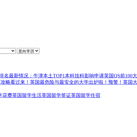
排名最新情况：牛津本土TOP1
本科挂科影响申请英国QS前100
作攻略
看过来！英国最危险与最安全的大学出炉啦！
预警！英国
学花费
英国留学生活
英国留学签证
英国留学住宿