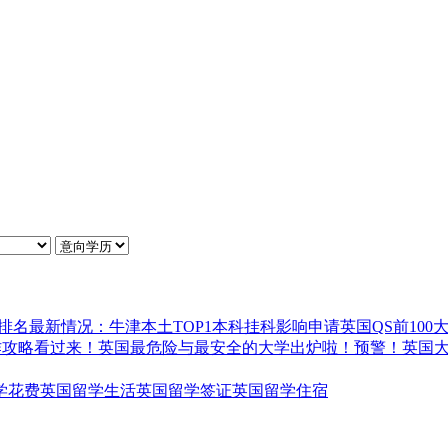
排名最新情况：牛津本土TOP1
本科挂科影响申请英国QS前100
作攻略
看过来！英国最危险与最安全的大学出炉啦！
预警！英国
学花费
英国留学生活
英国留学签证
英国留学住宿