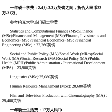
一年硕士学费：2.4万-3.3万英镑之间，折合人民币22
万-31万。
参考约克大学热门硕士学费：
Statistics and Computational Finance (MSc)/Finance
(MSc)/Finance and Management (MSc)/Finance, Investments and
Economics (MSc)/Financial Economics (MSc)/Financial
Engineering (MSc)：32,260英镑
Social and Public Policy (MA)/Social Work (MRes)/Social
Work (MA)/Social Research (MA)/Social Policy (MA)/Public
Health (MPH)/Public Administration - International Development
(MPA)：23,900英镑
Linguistics (MSc):25,080英镑
Human Resource Management (MSc): 28,680英镑
Film and Television Production with Cinematography (MA)：
29,400英镑
一年硕士生活费：17万人民币