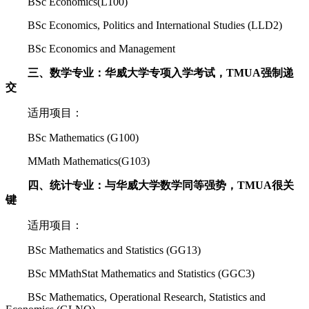
BSc Economics(L100)
BSc Economics, Politics and International Studies (LLD2)
BSc Economics and Management
三、数学专业：华威大学专项入学考试，TMUA强制递
交
适用项目：
BSc Mathematics (G100)
MMath Mathematics(G103)
四、统计专业：与华威大学数学同等强势，TMUA很关
键
适用项目：
BSc Mathematics and Statistics (GG13)
BSc MMathStat Mathematics and Statistics (GGC3)
BSc Mathematics, Operational Research, Statistics and