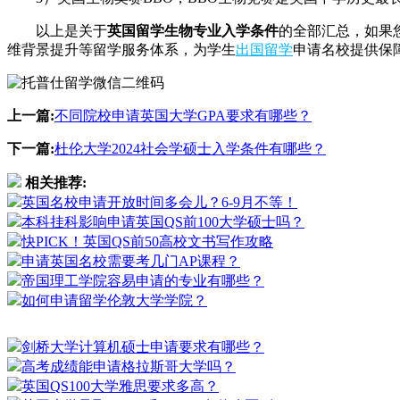
以上是关于
英国留学生物专业入学条件
的全部汇总，如果
维背景提升等留学服务体系，为学生
出国留学
申请名校提供保
上一篇:
不同院校申请英国大学GPA要求有哪些？
下一篇:
杜伦大学2024社会学硕士入学条件有哪些？
相关推荐:
英国名校申请开放时间多会儿？6-9月不等！
本科挂科影响申请英国QS前100大学硕士吗？
快PICK！英国QS前50高校文书写作攻略
申请英国名校需要考几门AP课程？
帝国理工学院容易申请的专业有哪些？
如何申请留学伦敦大学学院？
剑桥大学计算机硕士申请要求有哪些？
高考成绩能申请格拉斯哥大学吗？
英国QS100大学雅思要求多高？