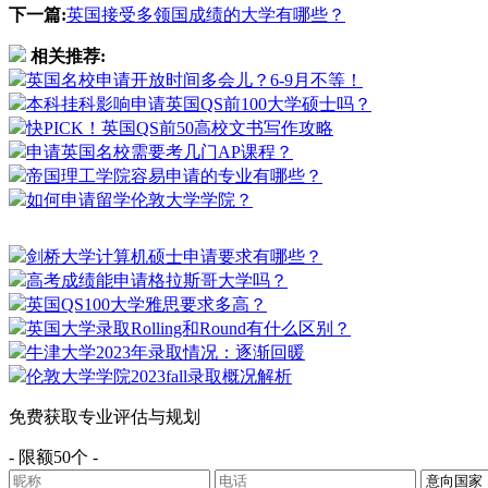
下一篇:
英国接受多领国成绩的大学有哪些？
相关推荐:
英国名校申请开放时间多会儿？6-9月不等！
本科挂科影响申请英国QS前100大学硕士吗？
快PICK！英国QS前50高校文书写作攻略
申请英国名校需要考几门AP课程？
帝国理工学院容易申请的专业有哪些？
如何申请留学伦敦大学学院？
剑桥大学计算机硕士申请要求有哪些？
高考成绩能申请格拉斯哥大学吗？
英国QS100大学雅思要求多高？
英国大学录取Rolling和Round有什么区别？
牛津大学2023年录取情况：逐渐回暖
伦敦大学学院2023fall录取概况解析
免费获取专业评估与规划
- 限额50个 -