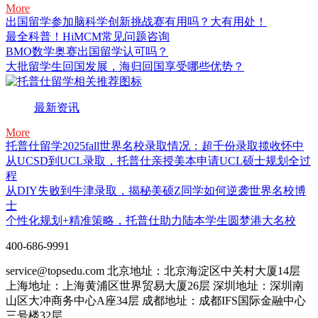
More
出国留学参加脑科学创新挑战赛有用吗？大有用处！
最全科普！HiMCM常见问题咨询
BMO数学奥赛出国留学认可吗？
大批留学生回国发展，海归回国享受哪些优势？
最新资讯
More
托普仕留学2025fall世界名校录取情况：超千份录取揽收怀中
从UCSD到UCL录取，托普仕亲授美本申请UCL硕士规划全过
程
从DIY失败到牛津录取，揭秘美硕Z同学如何逆袭世界名校博
士
个性化规划+精准策略，托普仕助力陆本学生圆梦港大名校
400-686-9991
service@topsedu.com
北京地址：北京海淀区中关村大厦14层
上海地址：上海黄浦区世界贸易大厦26层
深圳地址：深圳南
山区大冲商务中心A座34层
成都地址：成都IFS国际金融中心
三号楼32层