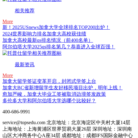
相关推荐
More
新！2025USnews加拿大学全球排名TOP200出炉！
2024世界影响力排名加拿大高校获佳绩
加拿大高校最新qs排名情况（前400名单）
阿尔伯塔大学2025qs排名第几？恭喜进入全球百强！
最新资讯
More
加拿大留学签证变革开启，封闭式学签上台
加拿大BC省新增留学生友好移民项目出炉，明年上线！
愈加严峻，加拿大毕业工签被取消边境签发政策
多伦多大学和阿尔伯塔大学选哪个比较好？
400-686-9991
service@topsedu.com
北京地址：北京海淀区中关村大厦14层
上海地址：上海黄浦区世界贸易大厦26层
深圳地址：深圳南
山区大冲商务中心A座34层
成都地址：成都IFS国际金融中心