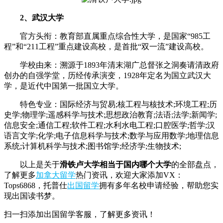
2、武汉大学
官方头衔：教育部直属重点综合性大学，是国家“985工
程”和“211工程”重点建设高校，是首批“双一流”建设高校。
学校由来：溯源于1893年清末湖广总督张之洞奏请清政府
创办的自强学堂，历经传承演变，1928年定名为国立武汉大
学，是近代中国第一批国立大学。
特色专业：国际经济与贸易;核工程与核技术;环境工程;历
史学;物理学;遥感科学与技术;思想政治教育;法语;法学;新闻学;
信息安全;通信工程;软件工程;水利水电工程;口腔医学;哲学;汉
语言文学;化学;电子信息科学与技术;数学与应用数学;地理信息
系统;计算机科学与技术;图书馆学;经济学;生物技术;
以上是关于
滑铁卢大学相当于国内哪个大学
的全部盘点，
了解更多
加拿大留学
热门资讯，欢迎大家添加VX：
Tops6868，托普仕
出国留学
拥有多年名校申请经验，帮助您实
现出国读书梦。
扫一扫添加出国留学客服，了解更多资讯！