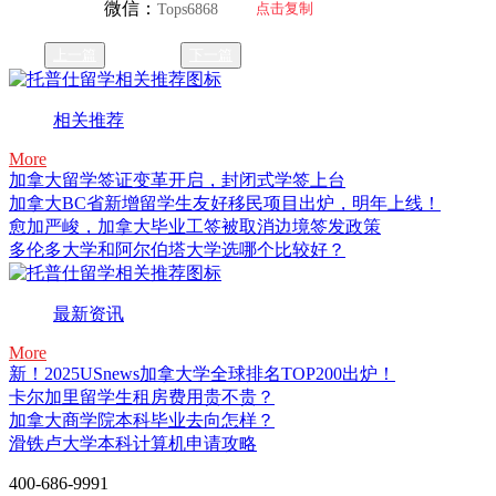
微信：
点击复制
Tops6868
上一篇
下一篇
相关推荐
More
加拿大留学签证变革开启，封闭式学签上台
加拿大BC省新增留学生友好移民项目出炉，明年上线！
愈加严峻，加拿大毕业工签被取消边境签发政策
多伦多大学和阿尔伯塔大学选哪个比较好？
最新资讯
More
新！2025USnews加拿大学全球排名TOP200出炉！
卡尔加里留学生租房费用贵不贵？
加拿大商学院本科毕业去向怎样？
滑铁卢大学本科计算机申请攻略
400-686-9991