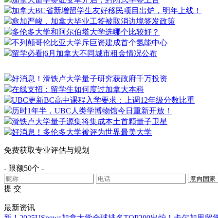
加拿大BC省新增留学生友好移民项目出炉，明年上线！
愈加严峻，加拿大毕业工签被取消边境签发政策
多伦多大学和阿尔伯塔大学选哪个比较好？
不列颠哥伦比亚大学斥巨资建成首个氢能中心
留学必看|6月加拿大不同城市租金情况公布
好消息！滑铁卢大学量子研究获政府千万投资
在线支招：留学生如何度过加拿大本科
UBC更新BC高中课程入学要求：上调12年级分数比重
历时1年半，UBC人类学博物馆今日重新开放！
滑铁卢大学量子源集将集成本土首颗量子卫星
好消息！多伦多大学被评为世界最美大学
免费获取专业评估与规划
- 限额50个 -
提 交
最新资讯
新！2025USnews加拿大学全球排名TOP200出炉！
卡尔加里留