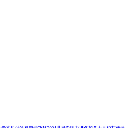
大学本科计算机申请攻略
2024世界影响力排名加拿大高校获佳绩