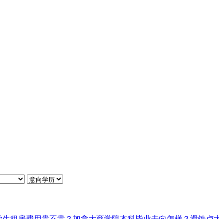
学生租房费用贵不贵？
加拿大商学院本科毕业去向怎样？
滑铁卢